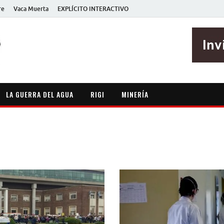
re
Vaca Muerta
EXPLÍCITO INTERACTIVO
EXPLÍCITO
Periodismo sin maripositas
LA GUERRA DEL AGUA
RIGI
MINERÍA