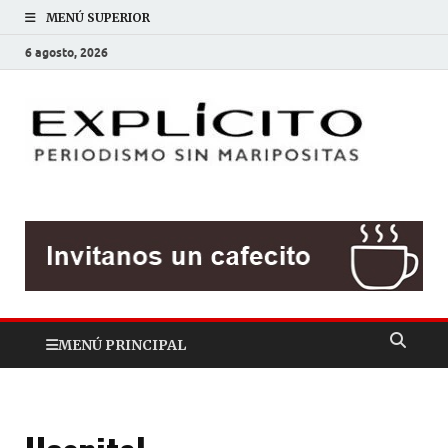
MENÚ SUPERIOR
6 agosto, 2026
EXP
Periodis
sin
mariposit
MENÚ PRINCIPAL