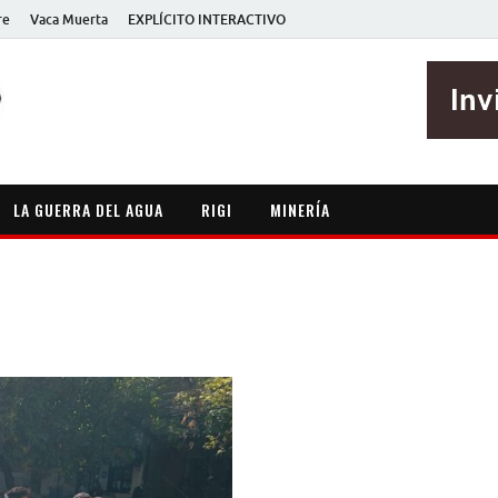
re
Vaca Muerta
EXPLÍCITO INTERACTIVO
EXPLÍCITO
Periodismo sin maripositas
LA GUERRA DEL AGUA
RIGI
MINERÍA