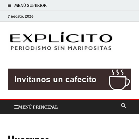
MENÚ SUPERIOR
7 agosto, 2026
EXP
Periodis
sin
mariposit
MENÚ PRINCIPAL