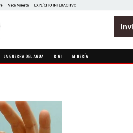
re
Vaca Muerta
EXPLÍCITO INTERACTIVO
EXPLÍCITO
Periodismo sin maripositas
LA GUERRA DEL AGUA
RIGI
MINERÍA