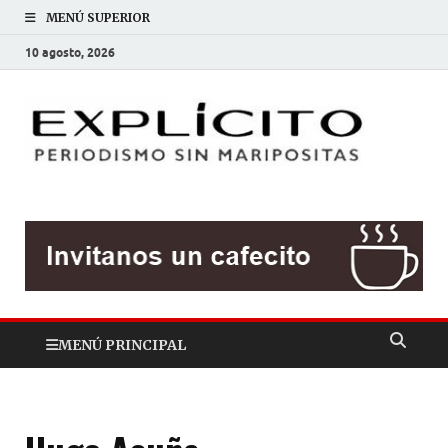
MENÚ SUPERIOR
10 agosto, 2026
EXP
Periodis
sin
mariposit
MENÚ PRINCIPAL