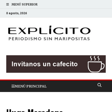
MENÚ SUPERIOR
8 agosto, 2026
EXP
Periodis
sin
mariposit
MENÚ PRINCIPAL