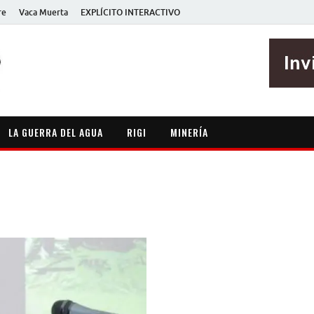
re
Vaca Muerta
EXPLÍCITO INTERACTIVO
EXPLÍCITO
Periodismo sin maripositas
LA GUERRA DEL AGUA
RIGI
MINERÍA