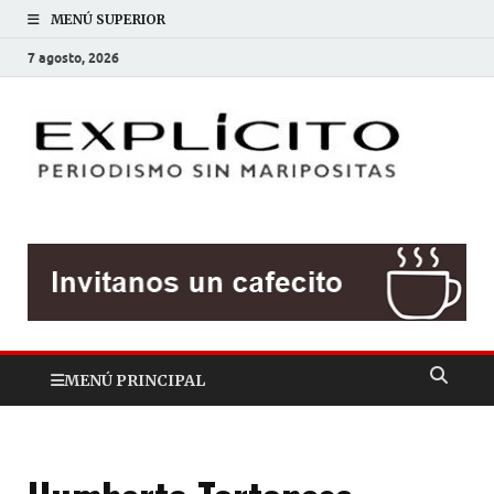
MENÚ SUPERIOR
7 agosto, 2026
EXP
Periodis
sin
mariposit
MENÚ PRINCIPAL