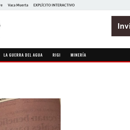
re
Vaca Muerta
EXPLÍCITO INTERACTIVO
EXPLÍCITO
Periodismo sin maripositas
LA GUERRA DEL AGUA
RIGI
MINERÍA