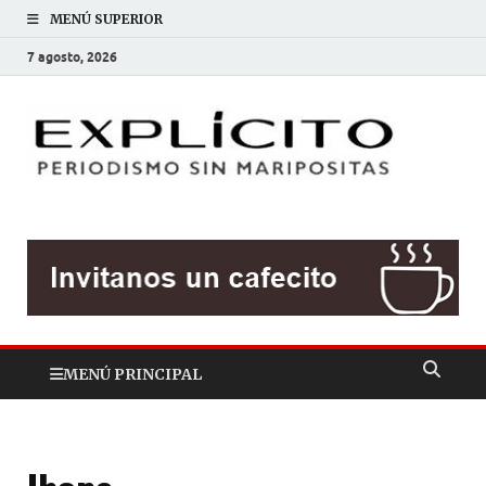
MENÚ SUPERIOR
7 agosto, 2026
EXP
Periodis
sin
mariposit
MENÚ PRINCIPAL