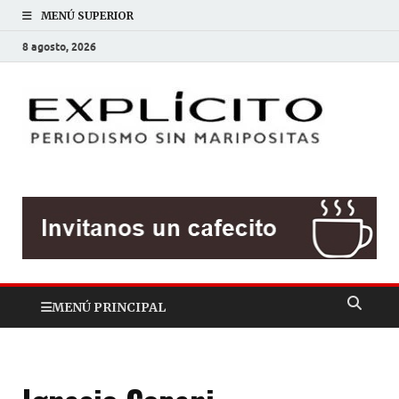
MENÚ SUPERIOR
8 agosto, 2026
EXP
Periodis
sin
mariposit
MENÚ PRINCIPAL