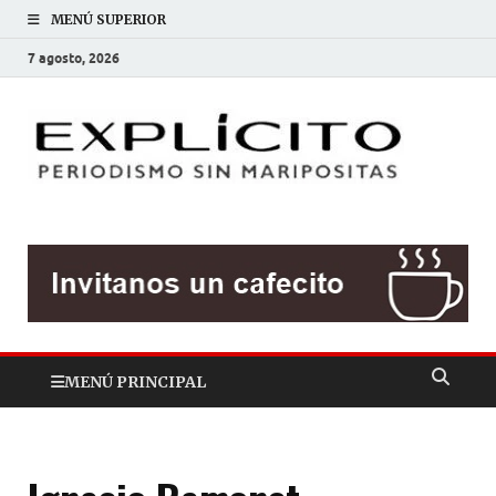
MENÚ SUPERIOR
7 agosto, 2026
EXP
Periodis
sin
mariposit
MENÚ PRINCIPAL