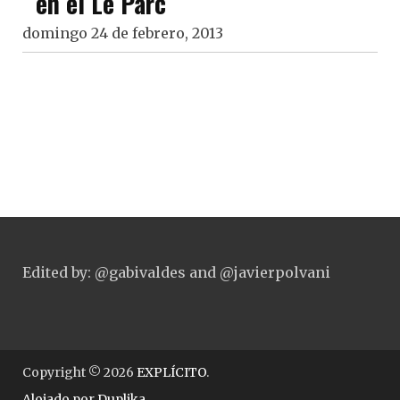
en el Le Parc
domingo 24 de febrero, 2013
Edited by: @gabivaldes and @javierpolvani
Copyright © 2026
EXPLÍCITO
.
Alojado por
Duplika