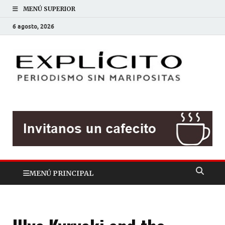
MENÚ SUPERIOR
6 agosto, 2026
EXP
Periodis
sin
mariposit
MENÚ PRINCIPAL