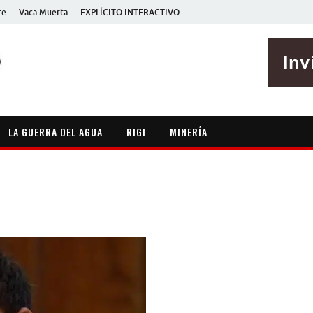
re
Vaca Muerta
EXPLÍCITO INTERACTIVO
EXPLÍCITO
Periodismo sin maripositas
LA GUERRA DEL AGUA
RIGI
MINERÍA