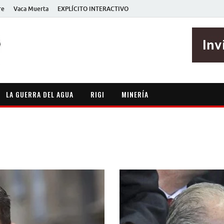
re
Vaca Muerta
EXPLÍCITO INTERACTIVO
EXPLÍCITO
Periodismo sin maripositas
LA GUERRA DEL AGUA
RIGI
MINERÍA