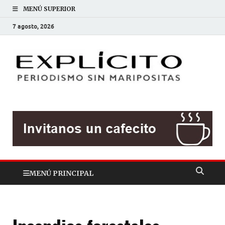
MENÚ SUPERIOR
7 agosto, 2026
EXP
Periodis
sin
mariposit
MENÚ PRINCIPAL