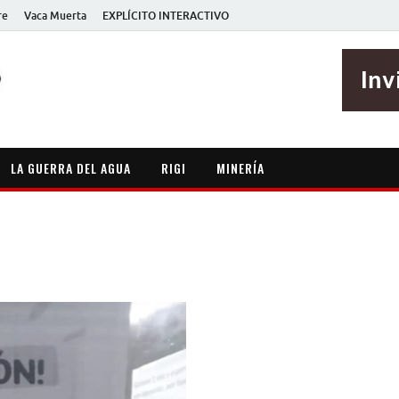
re
Vaca Muerta
EXPLÍCITO INTERACTIVO
EXPLÍCITO
Periodismo sin maripositas
LA GUERRA DEL AGUA
RIGI
MINERÍA