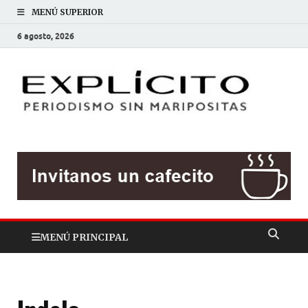
MENÚ SUPERIOR
6 agosto, 2026
EXP
Periodis
sin
mariposit
MENÚ PRINCIPAL