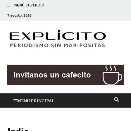
MENÚ SUPERIOR
7 agosto, 2026
EXP
Periodis
sin
mariposit
MENÚ PRINCIPAL