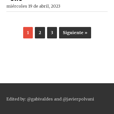
miércoles 19 de abril, 2023
1
2
3
Siguiente »
Edited by: @gabivaldes and @javierpolvani