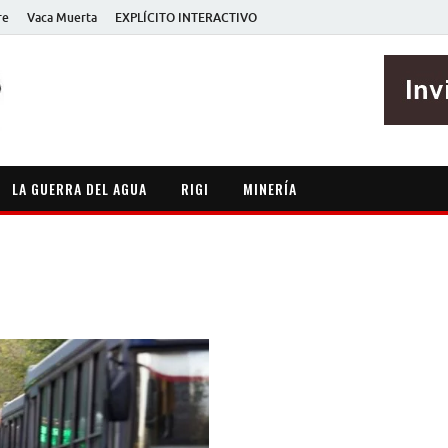
re
Vaca Muerta
EXPLÍCITO INTERACTIVO
EXPLÍCITO
Periodismo sin maripositas
LA GUERRA DEL AGUA
RIGI
MINERÍA