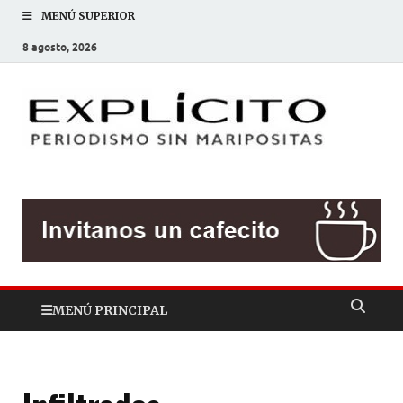
MENÚ SUPERIOR
8 agosto, 2026
EXP
Periodis
sin
mariposit
MENÚ PRINCIPAL