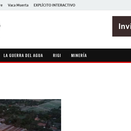
re
Vaca Muerta
EXPLÍCITO INTERACTIVO
EXPLÍCITO
Periodismo sin maripositas
LA GUERRA DEL AGUA
RIGI
MINERÍA