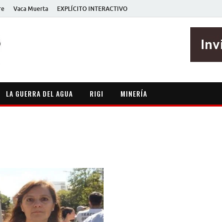
re
Vaca Muerta
EXPLÍCITO INTERACTIVO
EXPLÍCITO
Periodismo sin maripositas
LA GUERRA DEL AGUA
RIGI
MINERÍA