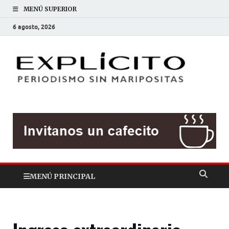
MENÚ SUPERIOR
6 agosto, 2026
EXP
Periodis
sin
mariposit
MENÚ PRINCIPAL