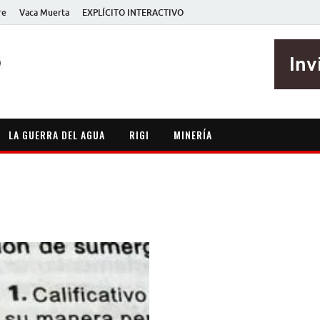
re
Vaca Muerta
EXPLÍCITO INTERACTIVO
EXPLÍCITO
Periodismo sin maripositas
LA GUERRA DEL AGUA
RIGI
MINERÍA