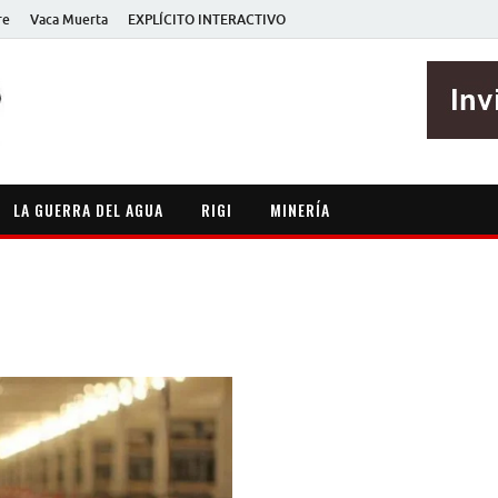
re
Vaca Muerta
EXPLÍCITO INTERACTIVO
EXPLÍCITO
Periodismo sin maripositas
LA GUERRA DEL AGUA
RIGI
MINERÍA