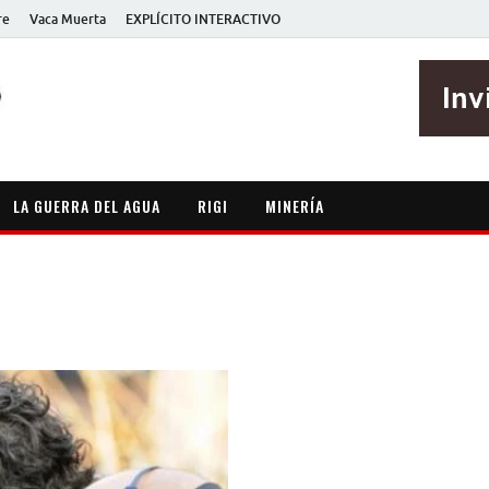
re
Vaca Muerta
EXPLÍCITO INTERACTIVO
EXPLÍCITO
Periodismo sin maripositas
LA GUERRA DEL AGUA
RIGI
MINERÍA