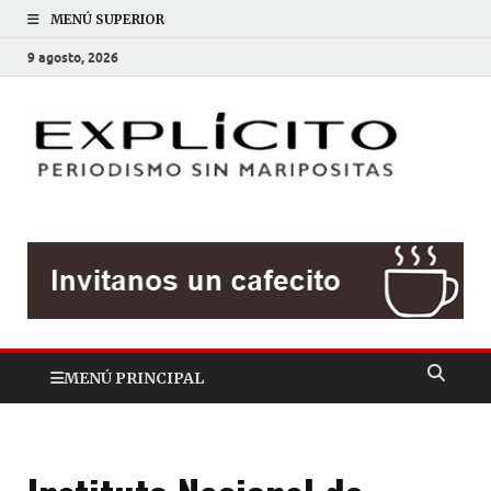
MENÚ SUPERIOR
9 agosto, 2026
EXP
Periodis
sin
mariposit
MENÚ PRINCIPAL