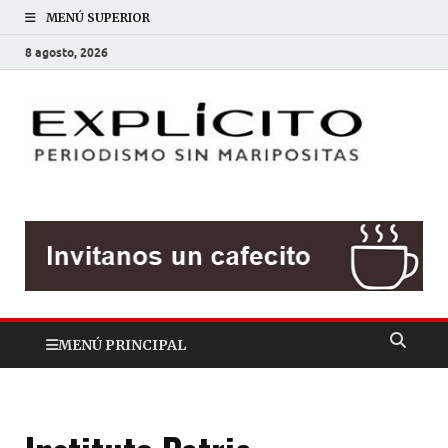
MENÚ SUPERIOR
8 agosto, 2026
EXP
Periodis
sin
mariposit
MENÚ PRINCIPAL