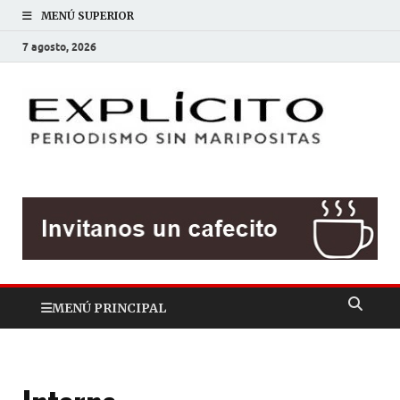
MENÚ SUPERIOR
7 agosto, 2026
EXP
Periodis
sin
mariposit
MENÚ PRINCIPAL