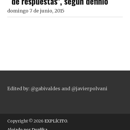
de respuestas", según definió
domingo 7 de junio, 2015
Edited by: @gabivaldes and @javierpolvani
Copyright © 2026
EXPLÍCITO
.
Alojado por
Duplika