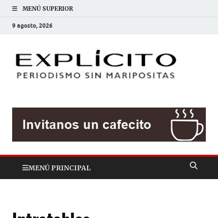
MENÚ SUPERIOR
9 agosto, 2026
EXP
Periodis
sin
mariposit
MENÚ PRINCIPAL