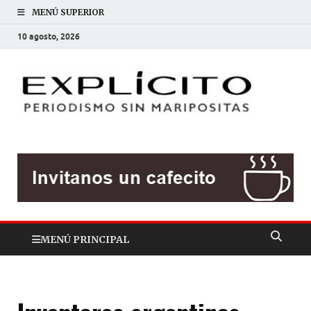
MENÚ SUPERIOR
10 agosto, 2026
EXP
Periodis
sin
mariposit
MENÚ PRINCIPAL