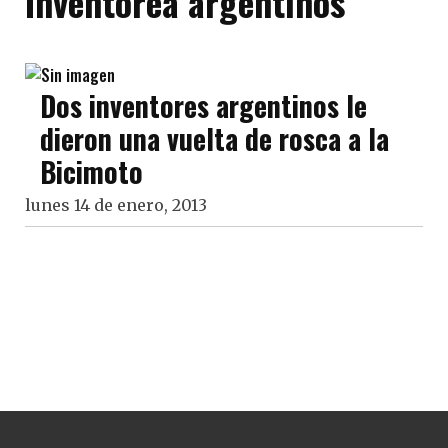
Inventorea argentinos
Dos inventores argentinos le
dieron una vuelta de rosca a la
Bicimoto
lunes 14 de enero, 2013