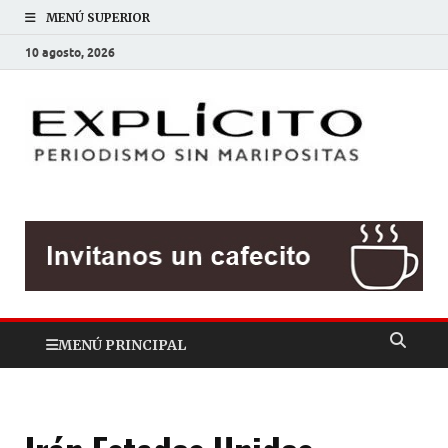
MENÚ SUPERIOR
10 agosto, 2026
EXP
Periodis
sin
mariposit
MENÚ PRINCIPAL