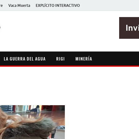
re
Vaca Muerta
EXPLÍCITO INTERACTIVO
EXPLÍCITO
Periodismo sin maripositas
LA GUERRA DEL AGUA
RIGI
MINERÍA