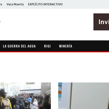
re
Vaca Muerta
EXPLÍCITO INTERACTIVO
EXPLÍCITO
Periodismo sin maripositas
LA GUERRA DEL AGUA
RIGI
MINERÍA