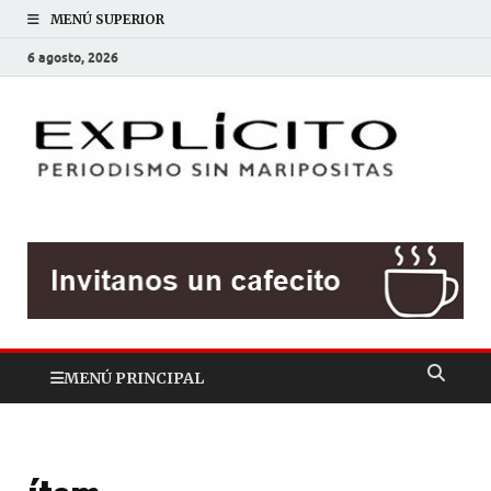
MENÚ SUPERIOR
6 agosto, 2026
EXP
Periodis
sin
mariposit
MENÚ PRINCIPAL