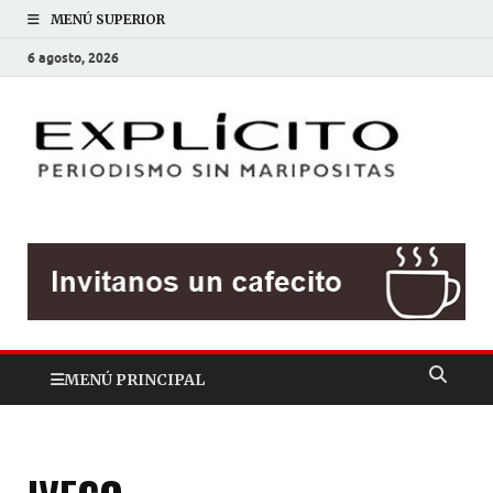
MENÚ SUPERIOR
6 agosto, 2026
EXP
Periodis
sin
mariposit
MENÚ PRINCIPAL