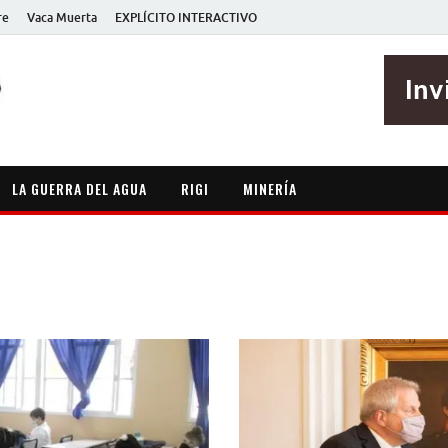
re
Vaca Muerta
EXPLÍCITO INTERACTIVO
EXPLÍCITO
Periodismo sin maripositas
LA GUERRA DEL AGUA
RIGI
MINERÍA