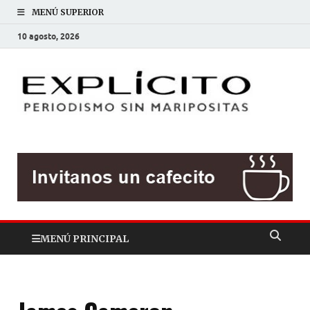
MENÚ SUPERIOR
10 agosto, 2026
EXP
Periodis
sin
mariposit
MENÚ PRINCIPAL