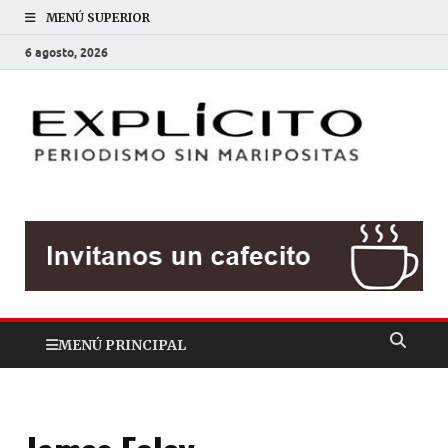
MENÚ SUPERIOR
6 agosto, 2026
EXP
Periodis
sin
mariposit
MENÚ PRINCIPAL