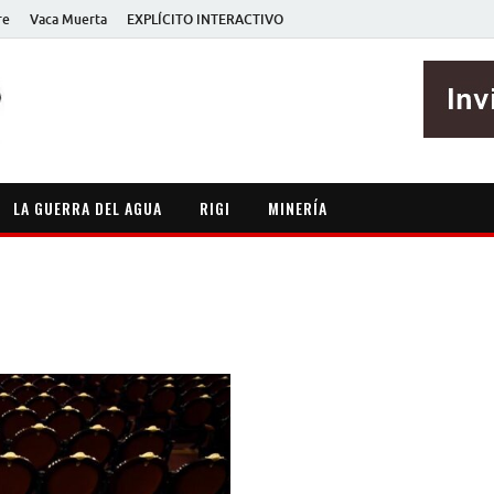
re
Vaca Muerta
EXPLÍCITO INTERACTIVO
EXPLÍCITO
Periodismo sin maripositas
LA GUERRA DEL AGUA
RIGI
MINERÍA