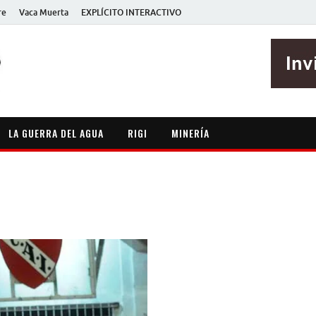
re
Vaca Muerta
EXPLÍCITO INTERACTIVO
EXPLÍCITO
Periodismo sin maripositas
LA GUERRA DEL AGUA
RIGI
MINERÍA