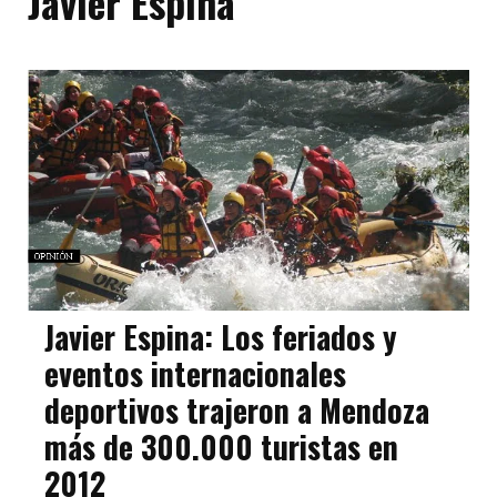
Javier Espina
Javier Espina: Los feriados y
eventos internacionales
deportivos trajeron a Mendoza
más de 300.000 turistas en
2012