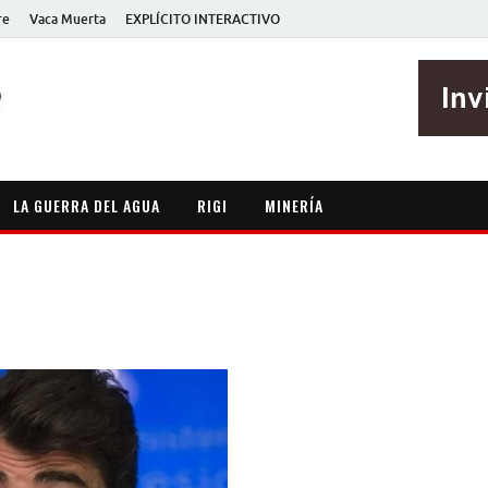
re
Vaca Muerta
EXPLÍCITO INTERACTIVO
EXPLÍCITO
Periodismo sin maripositas
LA GUERRA DEL AGUA
RIGI
MINERÍA