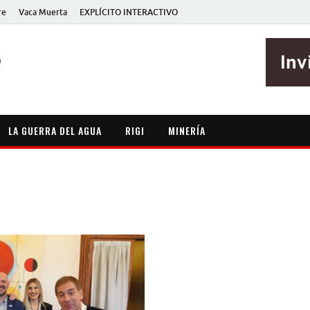
re
Vaca Muerta
EXPLÍCITO INTERACTIVO
EXPLÍCITO
Periodismo sin maripositas
LA GUERRA DEL AGUA
RIGI
MINERÍA