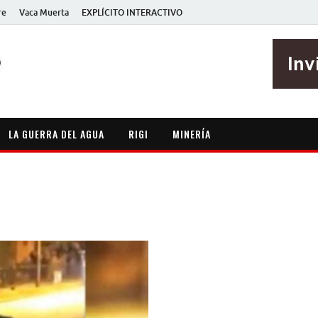
re
Vaca Muerta
EXPLÍCITO INTERACTIVO
EXPLÍCITO
Periodismo sin maripositas
LA GUERRA DEL AGUA
RIGI
MINERÍA