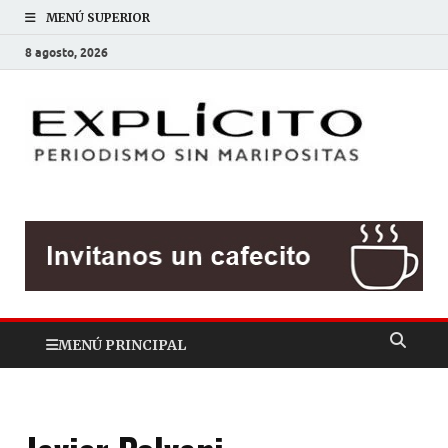
MENÚ SUPERIOR
8 agosto, 2026
EXP
Periodis
sin
mariposit
MENÚ PRINCIPAL