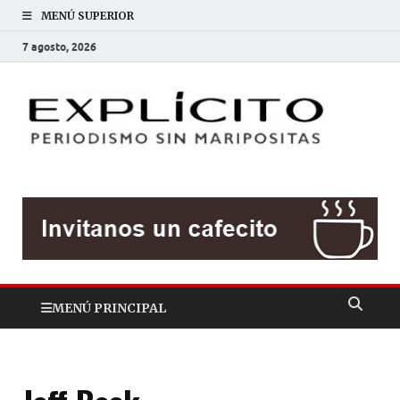
MENÚ SUPERIOR
7 agosto, 2026
EXP
Periodis
sin
mariposit
MENÚ PRINCIPAL