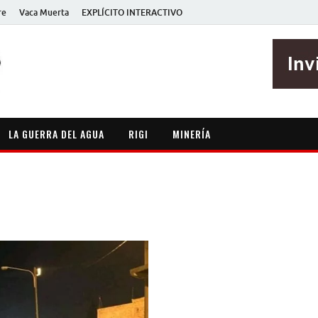
re
Vaca Muerta
EXPLÍCITO INTERACTIVO
EXPLÍCITO
Periodismo sin maripositas
LA GUERRA DEL AGUA
RIGI
MINERÍA